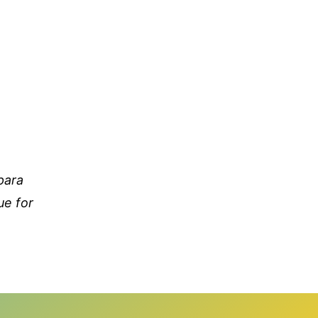
para
ue for