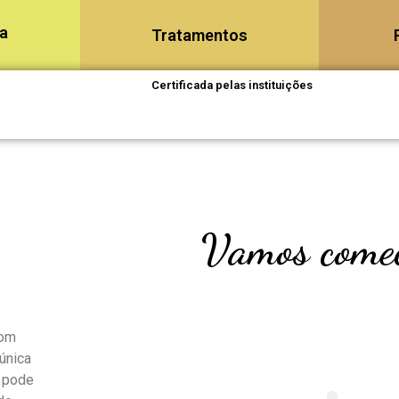
ia
Tratamentos
Certificada pelas instituições
Vamos come
com
única
 pode